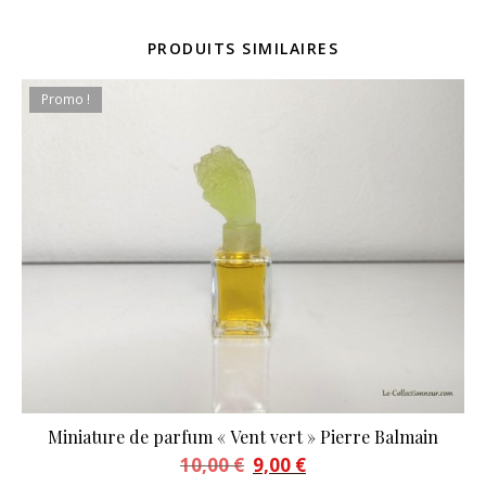
PRODUITS SIMILAIRES
Promo !
Miniature de parfum « Vent vert » Pierre Balmain
Le prix initial était : 10,00 €.
Le prix actuel est : 9,00 €.
10,00
€
9,00
€