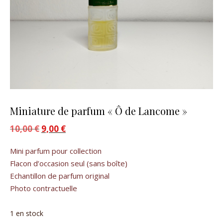
Miniature de parfum « Ô de Lancome »
10,00
€
Le prix initial était : 10,00 €.
9,00
€
Le prix actuel est : 9,00 €.
Mini parfum pour collection
Flacon d’occasion seul (sans boîte)
Echantillon de parfum original
Photo contractuelle
1 en stock