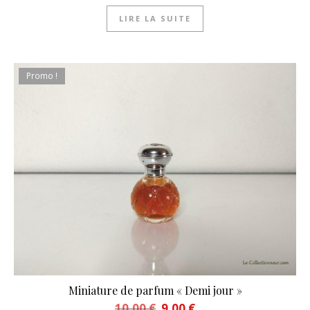
LIRE LA SUITE
Promo !
Miniature de parfum « Demi jour »
Le prix initial était : 10,00 €.
Le prix actuel est : 9,00 €.
10,00
€
9,00
€