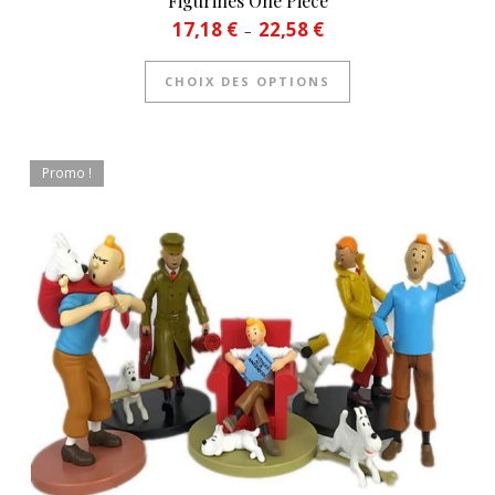
Figurines One Piece
Plage de prix : 17,18 € à 22
17,18
€
22,58
€
–
Ce produit a plusie
CHOIX DES OPTIONS
Promo !