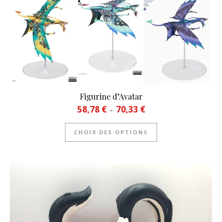
Figurine d’Avatar
Plage de prix : 58,78 € à 70
58,78
€
70,33
€
–
Ce produit a plusie
CHOIX DES OPTIONS