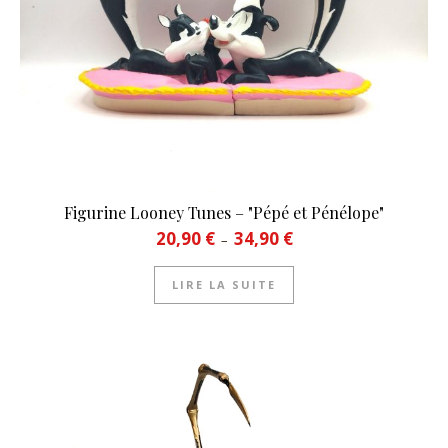
Figurine Looney Tunes – "Pépé et Pénélope"
Plage de prix : 20,90 € à 34
20,90
€
34,90
€
–
LIRE LA SUITE