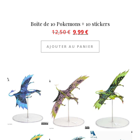
Boite de 10 Pokemons + 10 stickers
Le prix initial était : 12,50 €.
Le prix actuel est : 9,99 €.
12,50
€
9,99
€
AJOUTER AU PANIER