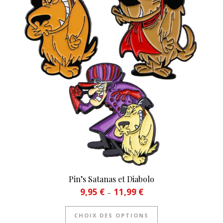
Pin’s Satanas et Diabolo
Plage de prix : 9,95 € à 11,9
9,95
€
11,99
€
–
Ce produit a plusie
CHOIX DES OPTIONS