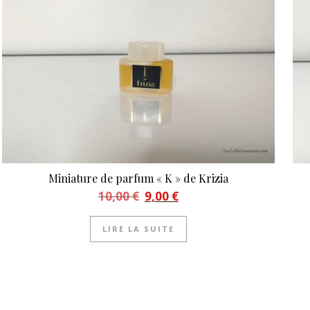
Miniature de parfum « K » de Krizia
Le prix initial était : 10,00 €.
Le prix actuel est : 9,00 €.
10,00
€
9,00
€
LIRE LA SUITE