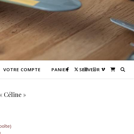
VOTRE COMPTE
PANIER
SERVEUR
« Céline »
 10,00 €.
l est : 9,00 €.
boîte)
l