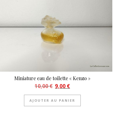
Miniature eau de toilette « Kenzo »
Le prix initial était : 10,00 €.
Le prix actuel est : 9,00 €.
10,00
€
9,00
€
AJOUTER AU PANIER