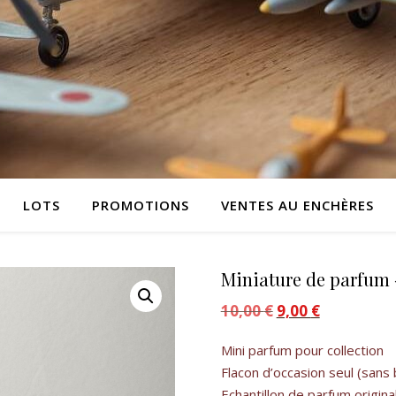
LOTS
PROMOTIONS
VENTES AU ENCHÈRES
Miniature de parfum 
10,00
€
Le prix initial était :
9,00
€
Le prix actue
Mini parfum pour collection
Flacon d’occasion seul (sans 
Echantillon de parfum origina