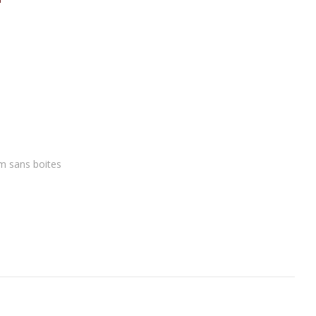
fum "Céline"
lternative:
m sans boites