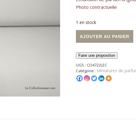
Photo contractuelle
1 en stock
quantité de Miniature de par
A
AJOUTER AU PANIER
Faire une proposition
UGS :
CO4722LEC
Miniatures de parfu
Catégorie :