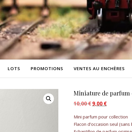
LOTS
PROMOTIONS
VENTES AU ENCHÈRES
Miniature de parfum 
10,00
€
Le prix initial était :
9,00
€
Le prix actue
Mini parfum pour collection
Flacon d’occasion seul (sans 
Echantillon de parfum origina