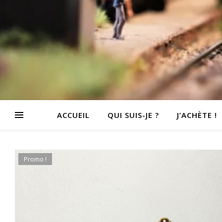
ACCUEIL
QUI SUIS-JE ?
J’ACHÈTE !
Promo !