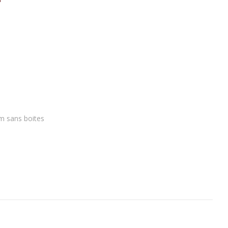
fum "Sublime" Jean Patou
lternative:
m sans boites