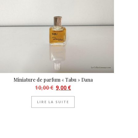
Miniature de parfum « Tabu » Dana
Le prix initial était : 10,00 €.
Le prix actuel est : 9,00 €.
10,00
€
9,00
€
LIRE LA SUITE