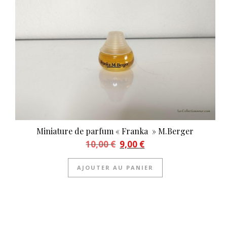
Miniature de parfum « Franka » M.Berger
Le prix initial était : 10,00 €.
Le prix actuel est : 9,00 €.
10,00
€
9,00
€
AJOUTER AU PANIER