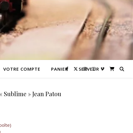
VOTRE COMPTE
PANIER
SERVEUR
« Sublime » Jean Patou
 10,00 €.
l est : 9,00 €.
boîte)
l