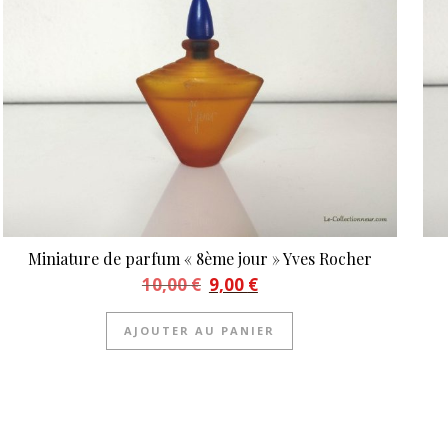
Miniature de parfum « 8ème jour » Yves Rocher
Le prix initial était : 10,00 €.
Le prix actuel est : 9,00 €.
10,00
€
9,00
€
AJOUTER AU PANIER