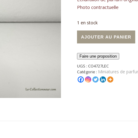
Photo contractuelle
1 en stock
quantité de Miniature de par
A
AJOUTER AU PANIER
Faire une proposition
UGS :
CO4727LEC
Miniatures de parfu
Catégorie :