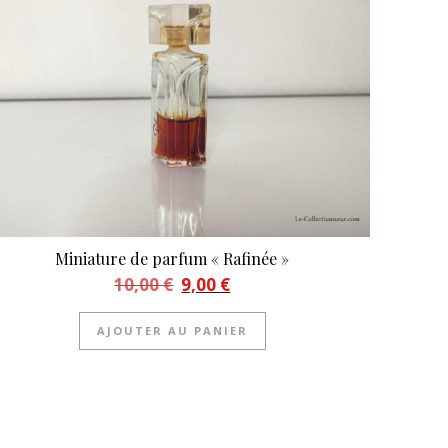
Miniature de parfum « Rafinée »
Le prix initial était : 10,00 €.
Le prix actuel est : 9,00 €.
10,00
€
9,00
€
AJOUTER AU PANIER