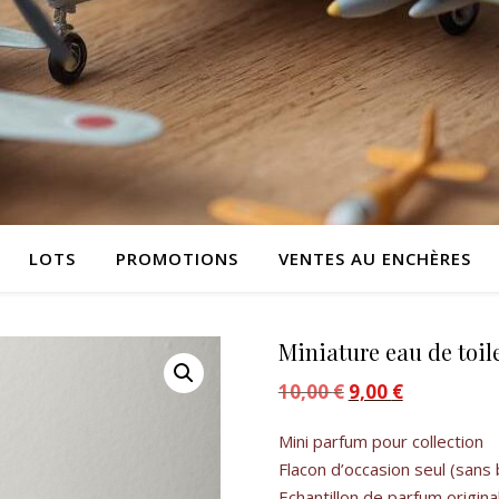
LOTS
PROMOTIONS
VENTES AU ENCHÈRES
Miniature eau de toil
10,00
€
Le prix initial était :
9,00
€
Le prix actue
Mini parfum pour collection
Flacon d’occasion seul (sans 
Echantillon de parfum origina