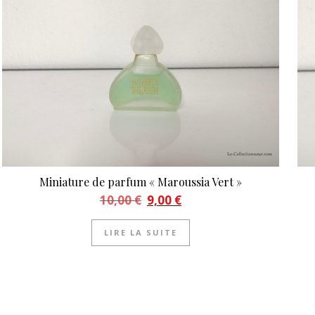
Miniature de parfum « Maroussia Vert »
Le prix initial était : 10,00 €.
Le prix actuel est : 9,00 €.
10,00
€
9,00
€
LIRE LA SUITE