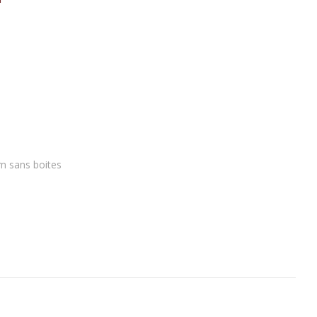
 toilette "Kenzo"
lternative:
m sans boites