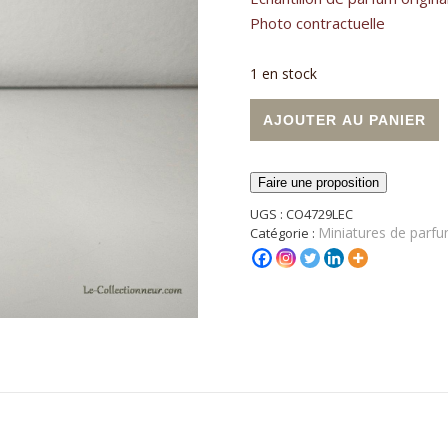
Photo contractuelle
1 en stock
quantité de Miniature eau de
A
AJOUTER AU PANIER
Faire une proposition
UGS :
CO4729LEC
Miniatures de parfu
Catégorie :