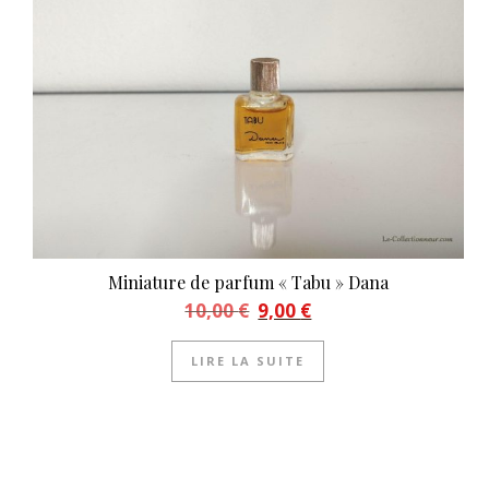
Miniature de parfum « Tabu » Dana
Le prix initial était : 10,00 €.
Le prix actuel est : 9,00 €.
10,00
€
9,00
€
LIRE LA SUITE