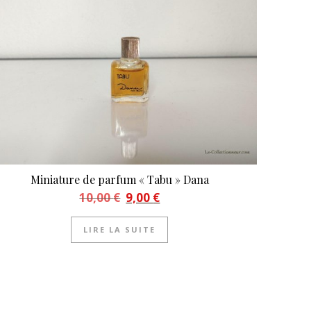
Miniature de parfum « Tabu » Dana
Le prix initial était : 10,00 €.
Le prix actuel est : 9,00 €.
10,00
€
9,00
€
LIRE LA SUITE