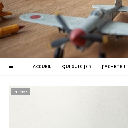
ACCUEIL
QUI SUIS-JE ?
J’ACHÈTE !
Promo !