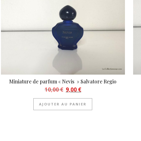
Miniature de parfum « Nevis » Salvatore Regio
Le prix initial était : 10,00 €.
Le prix actuel est : 9,00 €.
10,00
€
9,00
€
AJOUTER AU PANIER