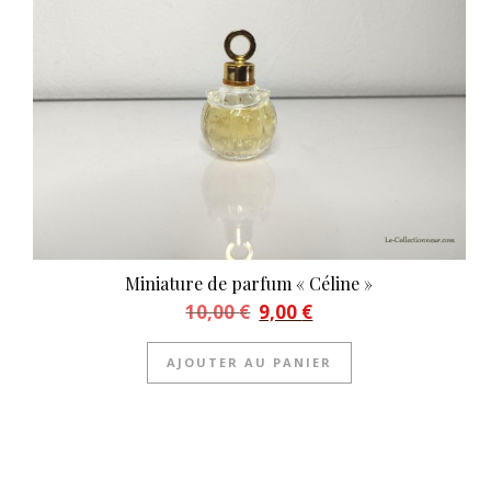
Miniature de parfum « Céline »
Le prix initial était : 10,00 €.
Le prix actuel est : 9,00 €.
10,00
€
9,00
€
AJOUTER AU PANIER