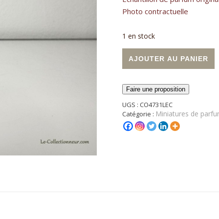
Photo contractuelle
1 en stock
quantité de Miniature de par
A
AJOUTER AU PANIER
Faire une proposition
UGS :
CO4731LEC
Miniatures de parfu
Catégorie :