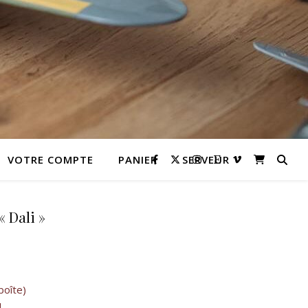
VOTRE COMPTE
PANIER
SERVEUR
 Dali »
 10,00 €.
l est : 9,00 €.
boîte)
l