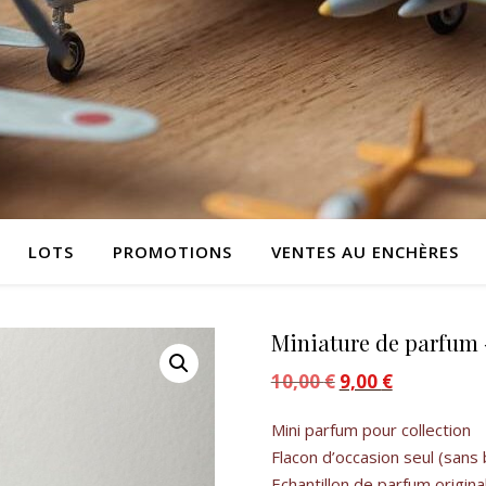
LOTS
PROMOTIONS
VENTES AU ENCHÈRES
Miniature de parfum «
10,00
€
Le prix initial était :
9,00
€
Le prix actue
Mini parfum pour collection
Flacon d’occasion seul (sans 
Echantillon de parfum origina