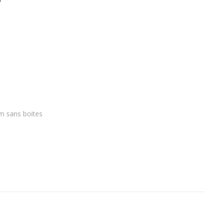
fum "Dali"
lternative:
m sans boites