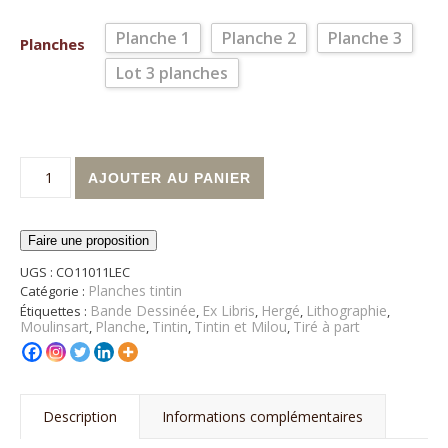
Planche 1
Planche 2
Planche 3
Planches
Lot 3 planches
quantité de Planches Tintin - Le temple du soleil
Alternative:
AJOUTER AU PANIER
Faire une proposition
UGS :
CO11011LEC
Planches tintin
Catégorie :
Bande Dessinée
Ex Libris
Hergé
Lithographie
Étiquettes :
,
,
,
,
Moulinsart
Planche
Tintin
Tintin et Milou
Tiré à part
,
,
,
,
Description
Informations complémentaires