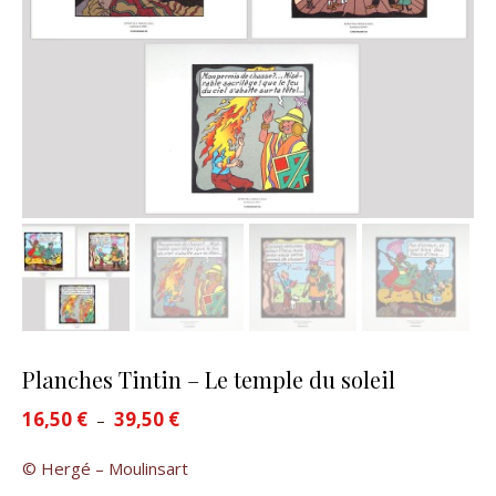
Planches Tintin – Le temple du soleil
16,50
€
39,50
€
Plage de prix : 16,50 € à 39,50 €
–
© Hergé – Moulinsart