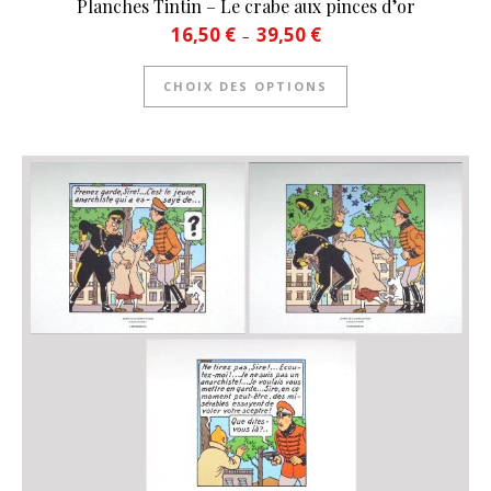
Planches Tintin – Le crabe aux pinces d’or
Plage de prix : 16,50 € à 39
16,50
€
39,50
€
–
Ce produit a plusie
CHOIX DES OPTIONS