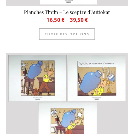
Planches Tintin – Le sceptre d’Auttokar
Plage de prix : 16,50 € à 39
16,50
€
39,50
€
–
Ce produit a plusie
CHOIX DES OPTIONS