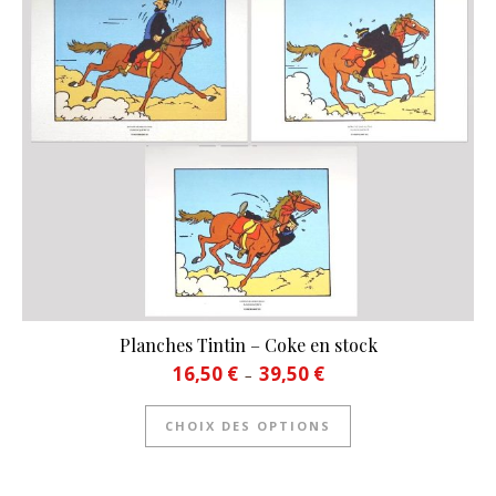
Planches Tintin – Coke en stock
Plage de prix : 16,50 € à 39
16,50
€
39,50
€
–
Ce produit a plusie
CHOIX DES OPTIONS