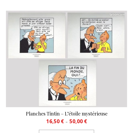
Planches Tintin – L’étoile mystérieuse
Plage de prix : 16,50 € à 50
16,50
€
50,00
€
–
Ce produit a plusie