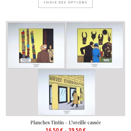
CHOIX DES OPTIONS
Planches Tintin – L’oreille cassée
Plage de prix : 16,50 € à 39
16,50
€
39,50
€
–