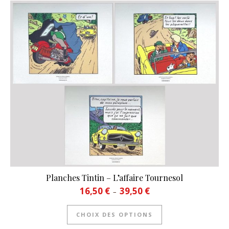
Planches Tintin – L’affaire Tournesol
Plage de prix : 16,50 € à 39
16,50
€
39,50
€
–
Ce produit a plusie
CHOIX DES OPTIONS