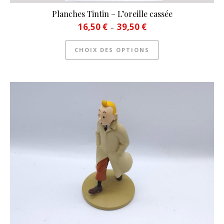
Planches Tintin – L’oreille cassée
Plage de prix : 16,50 € à 39
16,50
€
39,50
€
–
Ce produit a plusie
CHOIX DES OPTIONS