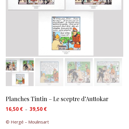
Planches Tintin – Le sceptre d’Auttokar
16,50
€
39,50
€
Plage de prix : 16,50 € à 39,50 €
–
© Hergé – Moulinsart