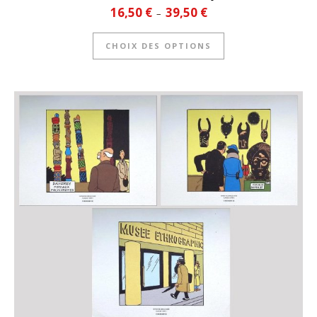
Plage de prix : 16,50 € à 39
16,50
€
39,50
€
–
Ce produit a plusie
CHOIX DES OPTIONS