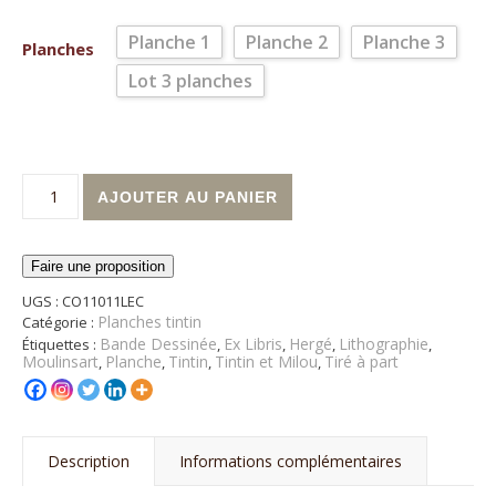
Planche 1
Planche 2
Planche 3
Planches
Lot 3 planches
quantité de Planches Tintin - Le sceptre d'Auttokar
Alternative:
AJOUTER AU PANIER
Faire une proposition
UGS :
CO11011LEC
Planches tintin
Catégorie :
Bande Dessinée
Ex Libris
Hergé
Lithographie
Étiquettes :
,
,
,
,
Moulinsart
Planche
Tintin
Tintin et Milou
Tiré à part
,
,
,
,
Description
Informations complémentaires