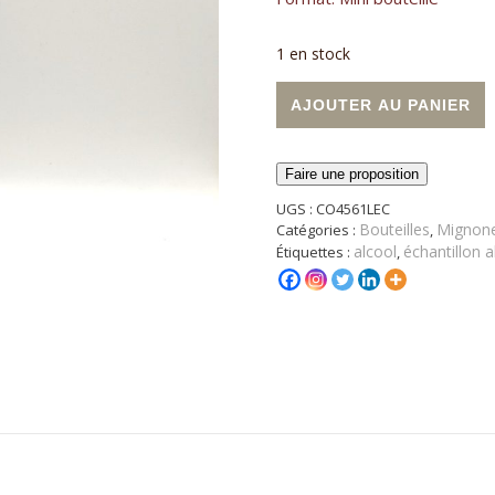
1 en stock
quantité de Miniature Lique
A
AJOUTER AU PANIER
Faire une proposition
UGS :
CO4561LEC
Bouteilles
Mignone
Catégories :
,
alcool
échantillon a
Étiquettes :
,