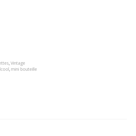
ur Creme de Cassis de Bourgogne- [Vintage]
lternative:
ttes
Vintage
,
lcool
mini bouteille
,