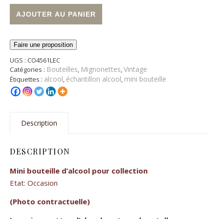
quantité de Miniature Brandy Stravecchio Branca- [Vintage]
Alternative:
AJOUTER AU PANIER
Faire une proposition
UGS :
CO4561LEC
Bouteilles
Mignonettes
Vintage
Catégories :
,
,
alcool
échantillon alcool
mini bouteille
Étiquettes :
,
,
Description
DESCRIPTION
Mini bouteille d’alcool pour collection
Etat: Occasion
(Photo contractuelle)