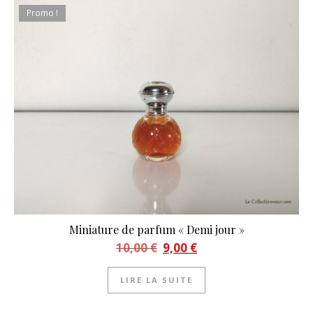
Promo !
Miniature de parfum « Demi jour »
Le prix initial était : 10,00 €.
Le prix actuel est : 9,00 €.
10,00
€
9,00
€
LIRE LA SUITE