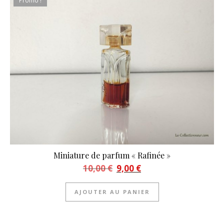
Promo !
Miniature de parfum « Rafinée »
Le prix initial était : 10,00 €.
Le prix actuel est : 9,00 €.
10,00
€
9,00
€
AJOUTER AU PANIER