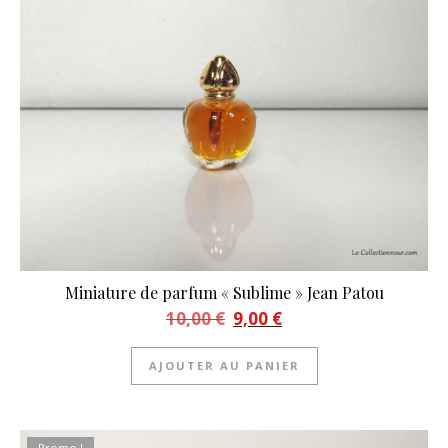
Miniature de parfum « Sublime » Jean Patou
Le prix initial était : 10,00 €.
Le prix actuel est : 9,00 €.
10,00
€
9,00
€
AJOUTER AU PANIER