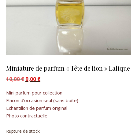
Miniature de parfum « Tête de lion » Lalique
10,00
€
Le prix initial était : 10,00 €.
9,00
€
Le prix actuel est : 9,00 €.
Mini parfum pour collection
Flacon d’occasion seul (sans boîte)
Echantillon de parfum original
Photo contractuelle
Rupture de stock