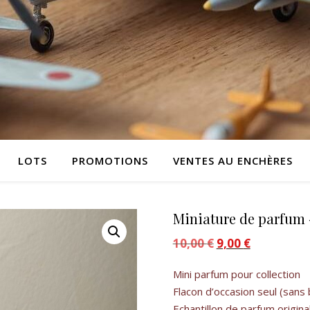
LOTS
PROMOTIONS
VENTES AU ENCHÈRES
Miniature de parfum 
10,00
€
Le prix initial était :
9,00
€
Le prix actue
Mini parfum pour collection
Flacon d’occasion seul (sans 
Echantillon de parfum origina