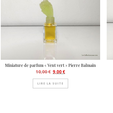
Miniature de parfum « Vent vert » Pierre Balmain
Le prix initial était : 10,00 €.
Le prix actuel est : 9,00 €.
10,00
€
9,00
€
LIRE LA SUITE