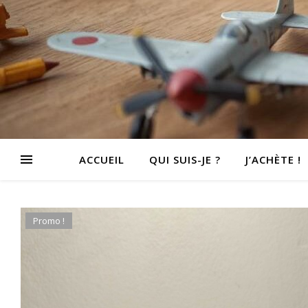
ACCUEIL
QUI SUIS-JE ?
J’ACHÈTE !
Promo !