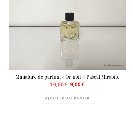
Miniature de parfum « Or noir » Pascal Mirabito
Le prix initial était : 10,00 €.
Le prix actuel est : 9,00 €.
10,00
€
9,00
€
AJOUTER AU PANIER