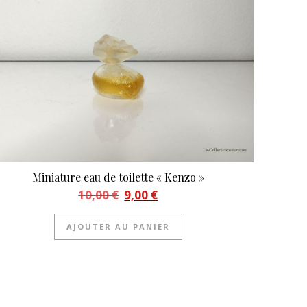
Miniature eau de toilette « Kenzo »
Le prix initial était : 10,00 €.
Le prix actuel est : 9,00 €.
10,00
€
9,00
€
AJOUTER AU PANIER