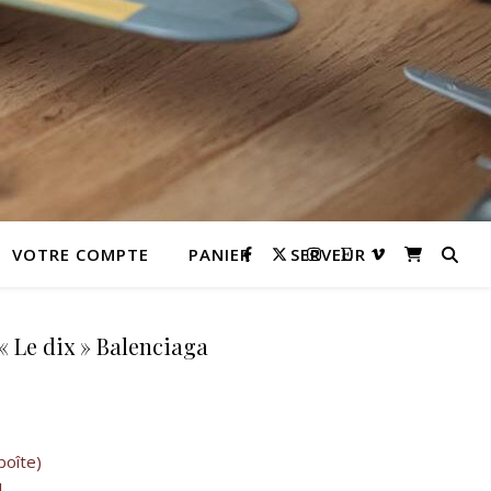
VOTRE COMPTE
PANIER
SERVEUR
« Le dix » Balenciaga
 10,00 €.
l est : 9,00 €.
boîte)
l