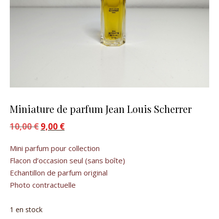
Miniature de parfum Jean Louis Scherrer
10,00
€
Le prix initial était : 10,00 €.
9,00
€
Le prix actuel est : 9,00 €.
Mini parfum pour collection
Flacon d’occasion seul (sans boîte)
Echantillon de parfum original
Photo contractuelle
1 en stock