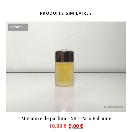
PRODUITS SIMILAIRES
Promo !
Miniature de parfum « XS » Paco Rabanne
Le prix initial était : 10,00 €.
Le prix actuel est : 9,00 €.
10,00
€
9,00
€