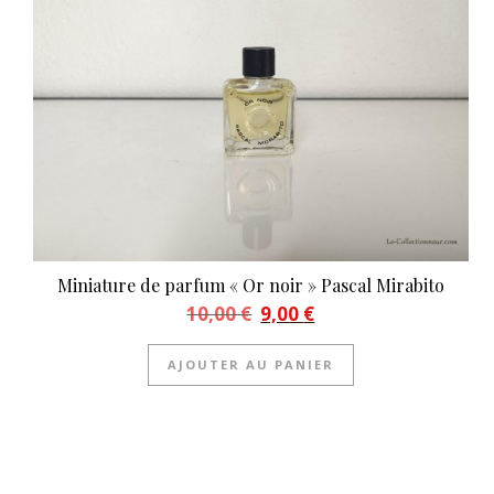
Miniature de parfum « Or noir » Pascal Mirabito
Le prix initial était : 10,00 €.
Le prix actuel est : 9,00 €.
10,00
€
9,00
€
AJOUTER AU PANIER