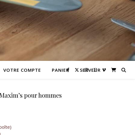
VOTRE COMPTE
PANIER
SERVEUR
 Maxim’s pour hommes
 10,00 €.
l est : 9,00 €.
boîte)
l