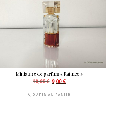
Miniature de parfum « Rafinée »
Le prix initial était : 10,00 €.
Le prix actuel est : 9,00 €.
10,00
€
9,00
€
AJOUTER AU PANIER