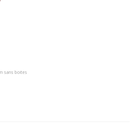
arfum Maxim's pour hommes
lternative:
m sans boites