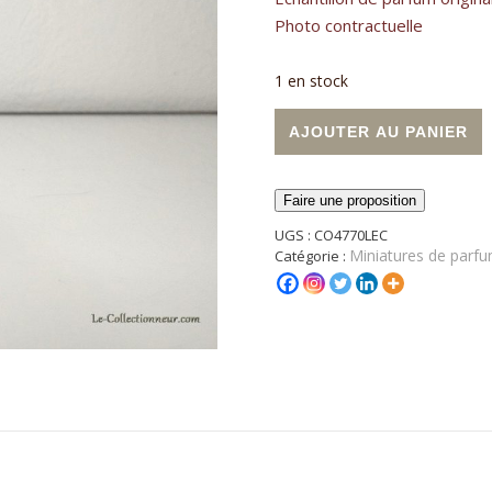
Photo contractuelle
1 en stock
quantité de Miniature de p
A
AJOUTER AU PANIER
Faire une proposition
UGS :
CO4770LEC
Miniatures de parfu
Catégorie :