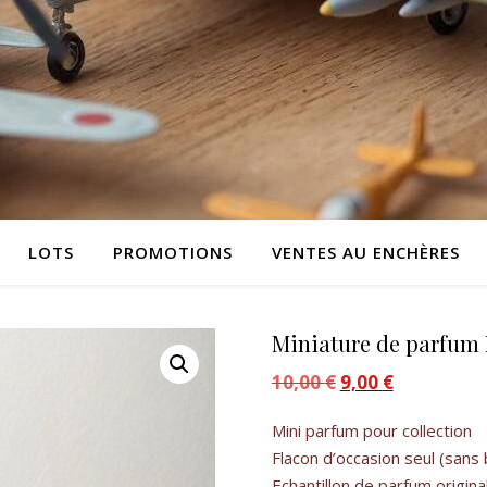
LOTS
PROMOTIONS
VENTES AU ENCHÈRES
Miniature de parfum
10,00
€
Le prix initial était :
9,00
€
Le prix actue
Mini parfum pour collection
Flacon d’occasion seul (sans 
Echantillon de parfum origina