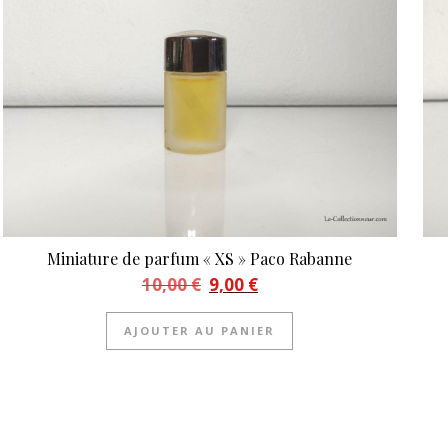
Miniature de parfum « XS » Paco Rabanne
Le prix initial était : 10,00 €.
Le prix actuel est : 9,00 €.
10,00
€
9,00
€
AJOUTER AU PANIER