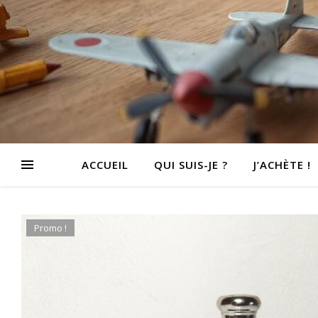
ACCUEIL
QUI SUIS-JE ?
J’ACHÈTE !
Promo !