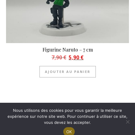
Figurine Naruto – 7 cm
Le prix initial était : 7,90 €.
Le prix actuel est : 5,90 €.
7,90
€
5,90
€
AJOUTER AU PANIER
Nous utilisons des cookies pour vous garantir la meilleure
expérience sur notre site web. Pour continuer à utiliser ce site,
(c) 2022 Le-Collectionneur.com
vous devez les accepter.
| Informations légales |
C.G.U |
Politique de confidentialité |
Contact |
Espace affiliés
OK