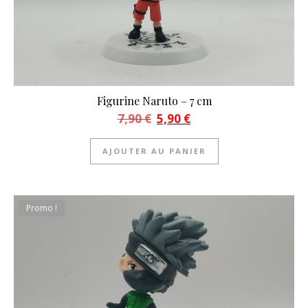
Figurine Naruto – 7 cm
Le prix initial était : 7,90 €.
Le prix actuel est : 5,90 €.
7,90
€
5,90
€
AJOUTER AU PANIER
Promo !