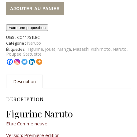
quantité de Figurine Naruto - 7 cm
Alternative:
AJOUTER AU PANIER
Faire une proposition
UGS :
CO11751LEC
Naruto
Catégorie :
Figurine
Jouet
Manga
Masashi Kishimoto
Naruto
Étiquettes :
,
,
,
,
,
Poupée
Statuette
,
Description
DESCRIPTION
Figurine Naruto
Etat: Comme neuve
Version: Première édition