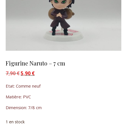
Figurine Naruto – 7 cm
7,90
€
Le prix initial était : 7,90 €.
5,90
€
Le prix actuel est : 5,90 €.
Etat: Comme neuf
Matière: PVC
Dimension: 7/8 cm
1 en stock