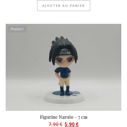
AJOUTER AU PANIER
Promo !
Figurine Naruto – 7 cm
Le prix initial était : 7,90 €.
Le prix actuel est : 5,90 €.
7,90
€
5,90
€