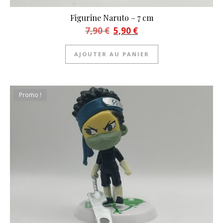
Figurine Naruto – 7 cm
Le prix initial était : 7,90 €.
Le prix actuel est : 5,90 €.
7,90
€
5,90
€
AJOUTER AU PANIER
Promo !