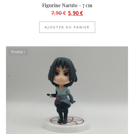
Figurine Naruto – 7 cm
Le prix initial était : 7,90 €.
Le prix actuel est : 5,90 €.
7,90
€
5,90
€
AJOUTER AU PANIER
Promo !