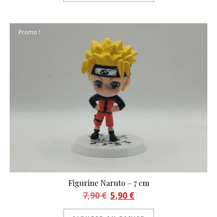
Promo !
Figurine Naruto – 7 cm
Le prix initial était : 7,90 €.
Le prix actuel est : 5,90 €.
7,90
€
5,90
€