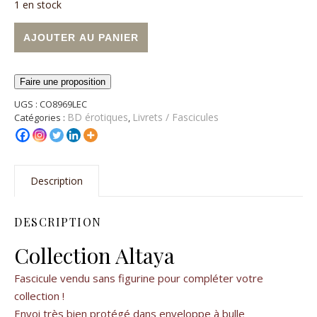
1 en stock
quantité de Fascicule Manara n°11 (Sans figurine)
Alternative:
AJOUTER AU PANIER
Faire une proposition
UGS :
CO8969LEC
BD érotiques
Livrets / Fascicules
Catégories :
,
Description
DESCRIPTION
Collection Altaya
Fascicule vendu sans figurine pour compléter votre
collection !
Envoi très bien protégé dans enveloppe à bulle