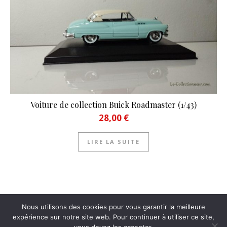
Voiture de collection Buick Roadmaster (1/43)
28,00
€
LIRE LA SUITE
Nous utilisons des cookies pour vous garantir la meilleure
expérience sur notre site web. Pour continuer à utiliser ce site,
(c) 2022 Le-Collectionneur.com