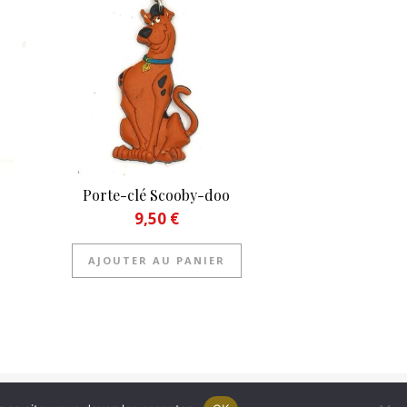
Porte-clé Scooby-doo
9,50
€
AJOUTER AU PANIER
tialité |
Contact |
Espace affiliés
(c) 2022 Le-Collectionneur.com