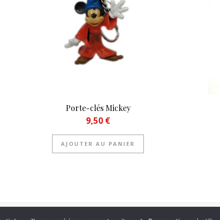
Porte-clés Mickey
9,50
€
AJOUTER AU PANIER
| Informations légales |
C.G.U |
Politique de confiden