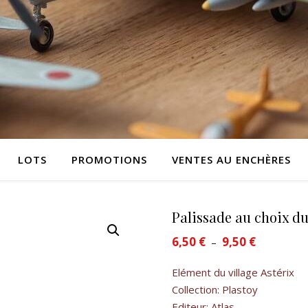
LOTS
PROMOTIONS
VENTES AU ENCHÈRES
Palissade au choix du
6,50
€
9,50
€
Plage de pr
–
Elément du village Astérix
Collection: Plastoy
Editeur: Atlas