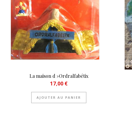
La maison d »Ordralfabétix
17,00
€
AJOUTER AU PANIER
50 €
eurs variations. Les options peuvent être choisies sur la page du 