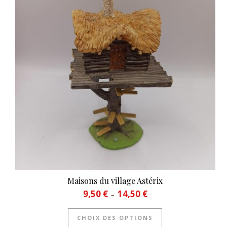
Maisons du village Astérix
Plage de prix : 9,50 € à 14,
9,50
€
14,50
€
–
Ce produit a plusi
CHOIX DES OPTIONS