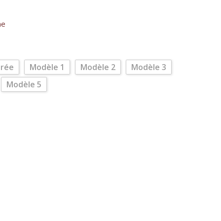
ne
trée
Modèle 1
Modèle 2
Modèle 3
Modèle 5
x du Village Astérix
lternative: