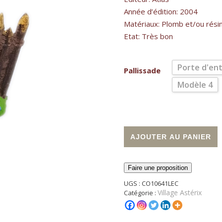
Année d’édition: 2004
Matériaux: Plomb et/ou rési
Etat: Très bon
Porte d'en
Pallissade
Modèle 4
quantité de Palissade au choi
A
AJOUTER AU PANIER
Faire une proposition
UGS :
CO10641LEC
Village Astérix
Catégorie :