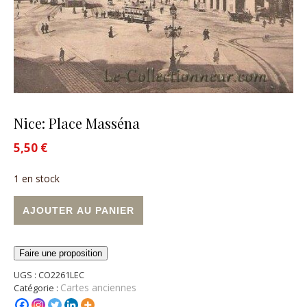
Nice: Place Masséna
5,50
€
1 en stock
quantité de Nice: Place Masséna
Alternative:
AJOUTER AU PANIER
Faire une proposition
UGS :
CO2261LEC
Cartes anciennes
Catégorie :