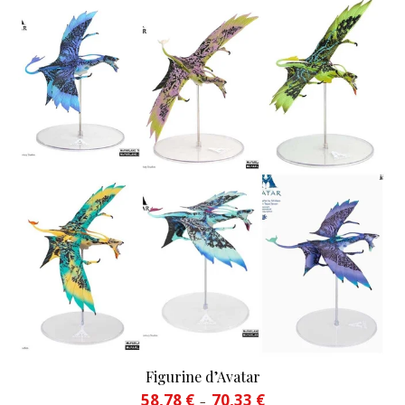
Figurine d’Avatar
Plage de prix : 58,78 € à 70
58,78
€
70,33
€
–