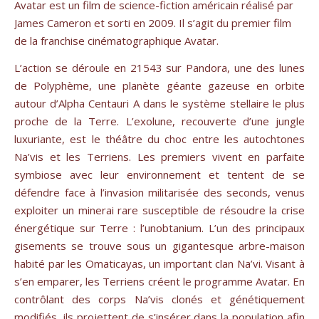
Avatar est un film de science-fiction américain réalisé par
James Cameron et sorti en 2009. Il s’agit du premier film
de la franchise cinématographique Avatar.
L’action se déroule en 21543 sur Pandora, une des lunes
de Polyphème, une planète géante gazeuse en orbite
autour d’Alpha Centauri A dans le système stellaire le plus
proche de la Terre. L’exolune, recouverte d’une jungle
luxuriante, est le théâtre du choc entre les autochtones
Na’vis et les Terriens. Les premiers vivent en parfaite
symbiose avec leur environnement et tentent de se
défendre face à l’invasion militarisée des seconds, venus
exploiter un minerai rare susceptible de résoudre la crise
énergétique sur Terre : l’unobtanium. L’un des principaux
gisements se trouve sous un gigantesque arbre-maison
habité par les Omaticayas, un important clan Na’vi. Visant à
s’en emparer, les Terriens créent le programme Avatar. En
contrôlant des corps Na’vis clonés et génétiquement
modifiés, ils projettent de s’insérer dans la population afin