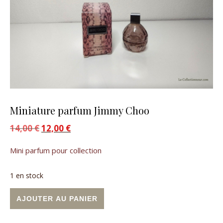
Miniature parfum Jimmy Choo
14,00
€
Le prix initial était : 14,00 €.
12,00
€
Le prix actuel est : 12,00 €.
Mini parfum pour collection
1 en stock
quantité de Miniature parfum Jimmy Choo
Alternative:
AJOUTER AU PANIER