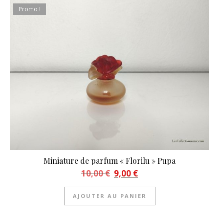
Promo !
Miniature de parfum « Florilu » Pupa
Le prix initial était : 10,00 €.
Le prix actuel est : 9,00 €.
10,00
€
9,00
€
AJOUTER AU PANIER