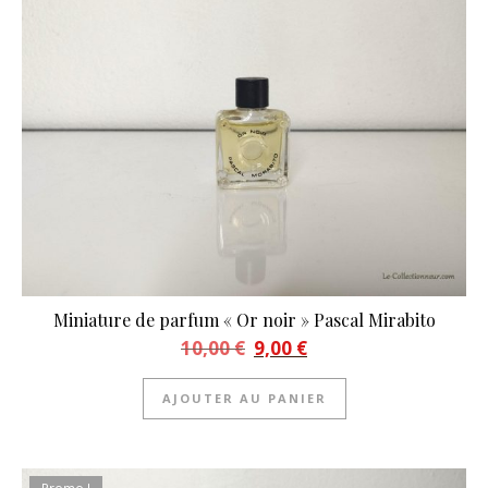
Miniature de parfum « Or noir » Pascal Mirabito
Le prix initial était : 10,00 €.
Le prix actuel est : 9,00 €.
10,00
€
9,00
€
AJOUTER AU PANIER