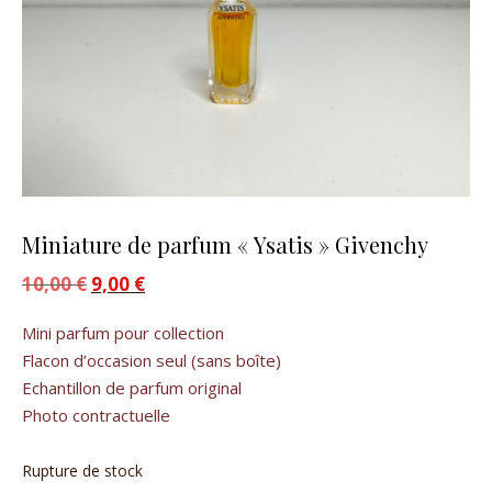
Miniature de parfum « Ysatis » Givenchy
10,00
€
Le prix initial était : 10,00 €.
9,00
€
Le prix actuel est : 9,00 €.
Mini parfum pour collection
Flacon d’occasion seul (sans boîte)
Echantillon de parfum original
Photo contractuelle
Rupture de stock