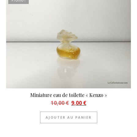
Promo !
Miniature eau de toilette « Kenzo »
Le prix initial était : 10,00 €.
Le prix actuel est : 9,00 €.
10,00
€
9,00
€
AJOUTER AU PANIER