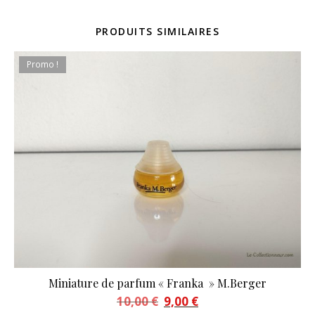
PRODUITS SIMILAIRES
Promo !
Miniature de parfum « Franka » M.Berger
Le prix initial était : 10,00 €.
Le prix actuel est : 9,00 €.
10,00
€
9,00
€