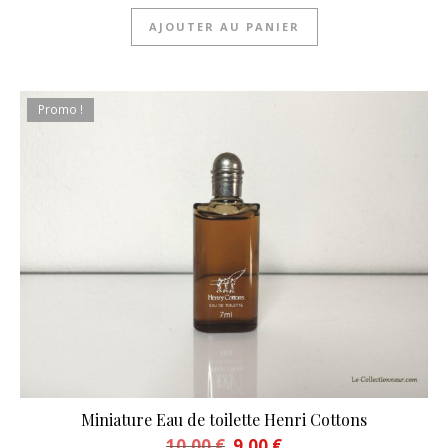
AJOUTER AU PANIER
Promo !
Miniature Eau de toilette Henri Cottons
Le prix initial était : 10,00 €.
Le prix actuel est : 9,00 €.
10,00
€
9,00
€