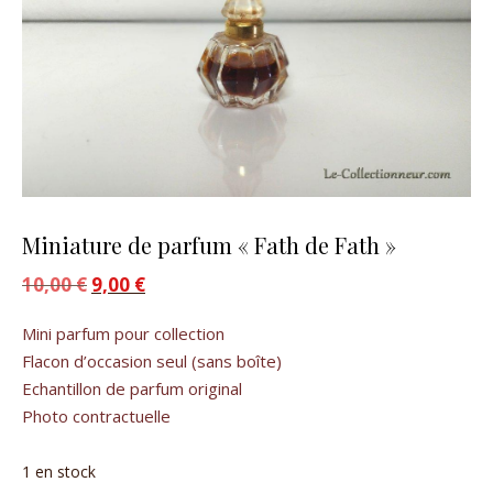
Miniature de parfum « Fath de Fath »
10,00
€
Le prix initial était : 10,00 €.
9,00
€
Le prix actuel est : 9,00 €.
Mini parfum pour collection
Flacon d’occasion seul (sans boîte)
Echantillon de parfum original
Photo contractuelle
1 en stock