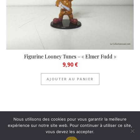
Figurine Looney Tunes – « Elmer Fudd »
9,90
€
AJOUTER AU PANIER
Nous utilisons des cookies pour vous garantir la meilleure
expérience sur notre site web. Pour continuer à utiliser ce site,
(c) 2022 Le-Collectionneur.com
vous devez les accepter.
| Informations légales |
C.G.U |
Politique de confidentialité |
Contact |
Espace affiliés