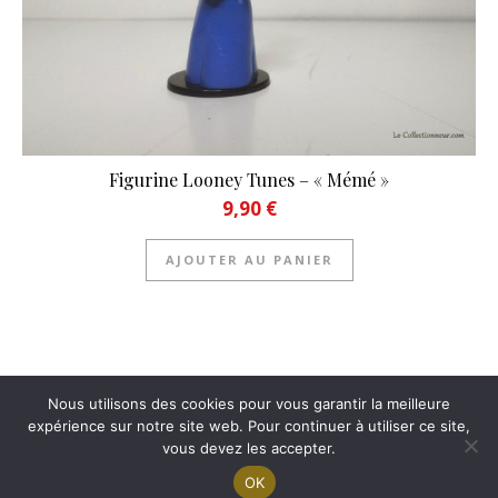
Figurine Looney Tunes – « Mémé »
9,90
€
AJOUTER AU PANIER
Nous utilisons des cookies pour vous garantir la meilleure
expérience sur notre site web. Pour continuer à utiliser ce site,
(c) 2022 Le-Collectionneur.com
vous devez les accepter.
| Informations légales |
C.G.U |
Politique de confidentialité |
Contact |
Espace affiliés
OK