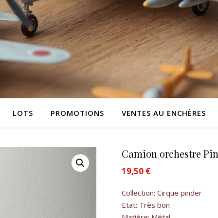
LOTS
PROMOTIONS
VENTES AU ENCHÈRES
Camion orchestre Pi
19,50
€
Collection: Cirque pinder
Etat: Très bon
Matière: Métal