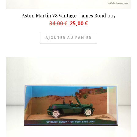
Aston Martin V8 Vantage- James Bond 007
Le prix initial était : 34,00 €.
Le prix actuel est : 25,00 €.
34,00
€
25,00
€
AJOUTER AU PANIER