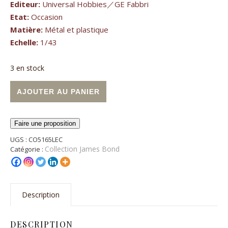
Editeur:
Universal Hobbies／GE Fabbri
Etat:
Occasion
Matière:
Métal et plastique
Echelle:
1/43
3 en stock
quantité de BMW Z8- James Bond 007
Alternative:
AJOUTER AU PANIER
Faire une proposition
UGS :
CO5165LEC
Collection James Bond
Catégorie :
Description
DESCRIPTION