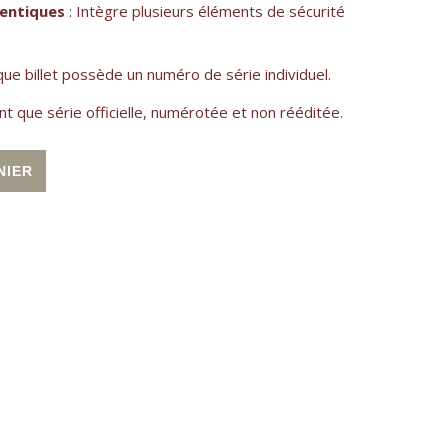
hentiques
: Intègre plusieurs éléments de sécurité
que billet possède un numéro de série individuel.
nt que série officielle, numérotée et non rééditée.
e Nice place Masséna
Alternative:
NIER