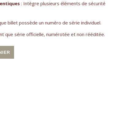
hentiques
: Intègre plusieurs éléments de sécurité
que billet possède un numéro de série individuel.
nt que série officielle, numérotée et non rééditée.
ue Aigues-Mortes
Alternative:
NIER