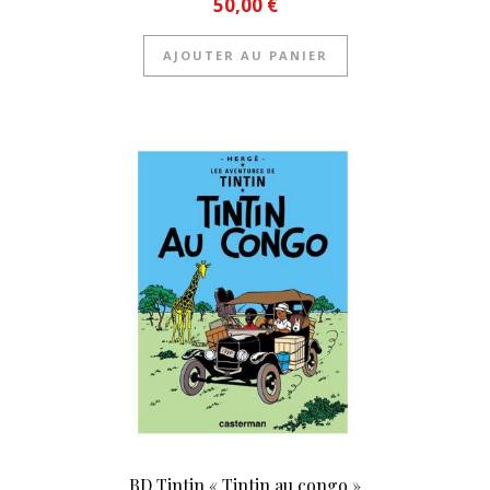
50,00
€
AJOUTER AU PANIER
BD Tintin « Tintin au congo »