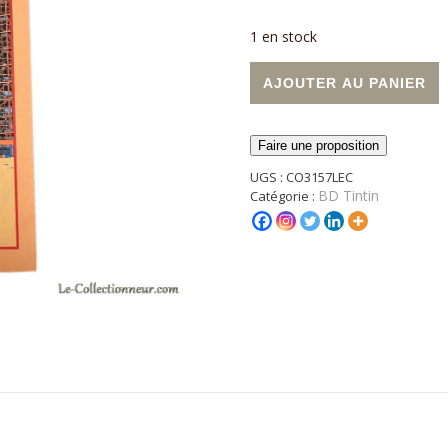
1 en stock
quantité de Album double "Obj
A
AJOUTER AU PANIER
Faire une proposition
UGS :
CO3157LEC
BD Tintin
Catégorie :