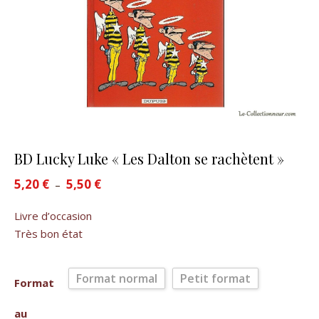
BD Lucky Luke « Les Dalton se rachètent »
5,20
€
5,50
€
Plage de prix : 5,20 € à 5,50 €
–
Livre d’occasion
Très bon état
Format normal
Petit format
Format
au