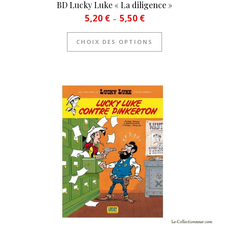
BD Lucky Luke « La diligence »
Plage de prix : 5,20 € à 5,50 
5,20
€
5,50
€
–
Ce produit a plusie
CHOIX DES OPTIONS