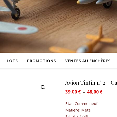
LOTS
PROMOTIONS
VENTES AU ENCHÈRES
Avion Tintin n° 2 – C
39,00
€
48,00
€
Plage de
–
Etat: Comme neuf
Matière: Métal
Echelle: 1/43