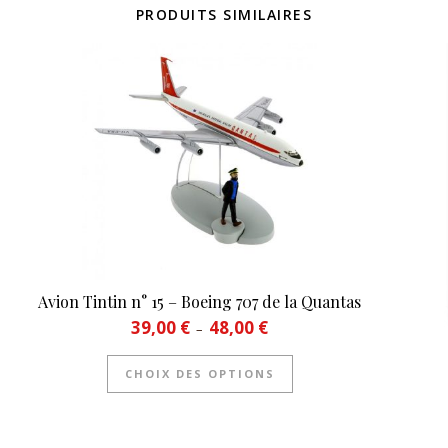
PRODUITS SIMILAIRES
Avion Tintin n° 15 – Boeing 707 de la Quantas
Plage de prix : 39,00 € à 48,00 
39,00
€
48,00
€
–
Ce produit a plusieurs
CHOIX DES OPTIONS
8,00 €
eurs variations. Les options peuvent être choisies sur la page du 