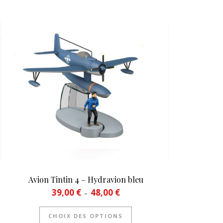
€
 variations. Les options peuvent être choisies sur la page du prod
Avion Tintin 4 – Hydravion bleu
Plage de prix : 39,00 € à 48,00 €
39,00
€
48,00
€
–
produit
Ce produit a plusieurs vari
CHOIX DES OPTIONS