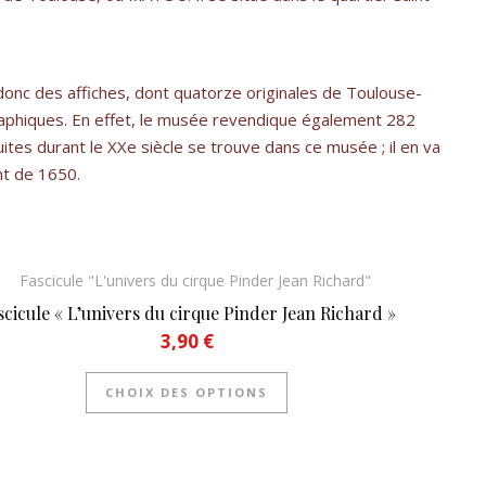
nc des affiches, dont quatorze originales de Toulouse-
raphiques. En effet, le musée revendique également 282
tes durant le XXe siècle se trouve dans ce musée ; il en va
nt de 1650.
scicule « L’univers du cirque Pinder Jean Richard »
3,90
€
 variations. Les options peuvent être choisies sur la page du prod
Ce produit a plusieurs vari
CHOIX DES OPTIONS