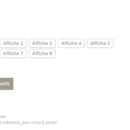
Affiche 2
Affiche 3
Affiche 4
Affiche 5
Affiche 7
Affiche 8
inder - Les numéros d'artistes
Alternative:
NIER
nder
e
edelstein
jean richard
pinder
,
,
,