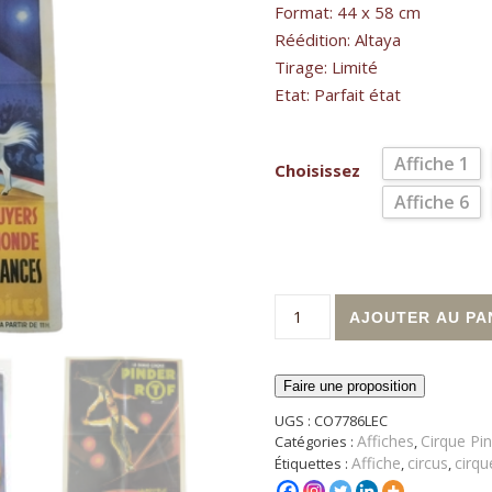
Format: 44 x 58 cm
Réédition: Altaya
Tirage: Limité
Etat: Parfait état
Affiche 1
Choisissez
Affiche 6
quantité de Affiche cirque P
AJOUTER AU PA
Faire une proposition
UGS :
CO7786LEC
Affiches
Cirque Pi
Catégories :
,
Affiche
circus
cirqu
Étiquettes :
,
,