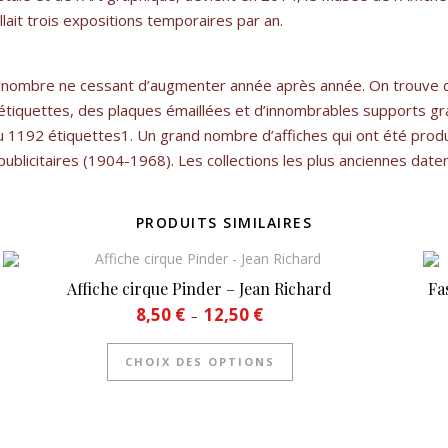
lait trois expositions temporaires par an.
e nombre ne cessant d’augmenter année après année. On trouve do
s étiquettes, des plaques émaillées et d’innombrables supports g
 1192 étiquettes1. Un grand nombre d’affiches qui ont été produi
licitaires (1904-1968). Les collections les plus anciennes date
PRODUITS SIMILAIRES
Affiche cirque Pinder – Jean Richard
Fa
Plage de prix : 8,50 € à 12,50 €
8,50
€
12,50
€
–
Ce produit a plusieurs
CHOIX DES OPTIONS