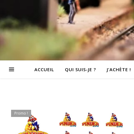
ACCUEIL
QUI SUIS-JE ?
J’ACHÈTE !
Promo !