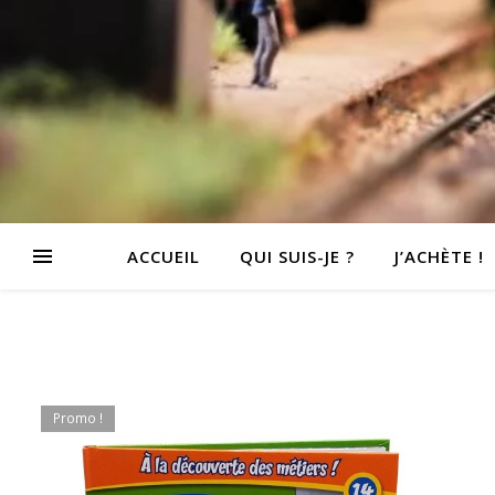
ACCUEIL
QUI SUIS-JE ?
J’ACHÈTE !
Promo !