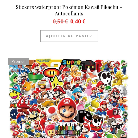
Stickers waterproof Pokémon Kawaii Pikachu –
Autocollants
Le prix initial était : 0,50 €.
Le prix actuel est : 0,40 €.
0,50
€
0,40
€
AJOUTER AU PANIER
Promo !