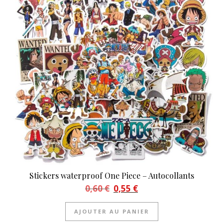
Stickers waterproof One Piece – Autocollants
Le prix initial était : 0,60 €.
Le prix actuel est : 0,55 €.
0,60
€
0,55
€
AJOUTER AU PANIER