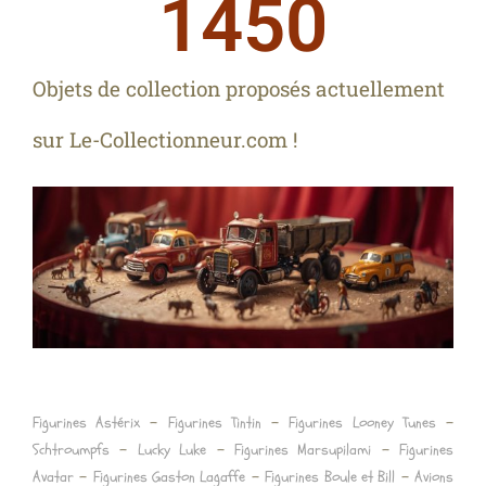
1450
Objets de collection proposés actuellement
sur Le-Collectionneur.com !
–
–
–
Figurines Astérix
Figurines Tintin
Figurines Looney Tunes
–
–
–
Schtroumpfs
Lucky Luke
Figurines Marsupilami
Figurines
–
–
–
Avatar
Figurines Gaston Lagaffe
Figurines Boule et Bill
Avions