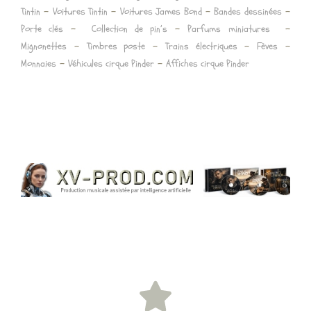
–
–
–
–
Tintin
Voitures Tintin
Voitures James Bond
Bandes dessinées
–
–
–
Porte clés
Collection de pin’s
Parfums miniatures
–
–
–
–
Mignonettes
Timbres poste
Trains électriques
Fèves
–
–
Monnaies
Véhicules cirque Pinder
Affiches cirque Pinder